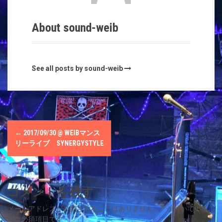
About sound-weib
See all posts by sound-weib
P
←
2017/09/30 @ WEIΒマンス
o
リーライブ SYNERGYSTYLE
s
t
コメントを残す
n
メールアドレスが公開されることはありません。
*
が付いている
欄は必須項目です