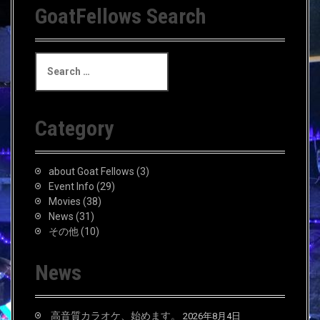
GoatFellows Search
S
e
a
r
c
Category
h
f
o
about Goat Fellows
(3)
r
Event Info
(29)
:
Movies
(38)
News
(31)
その他
(10)
News
高音質カラオケ、始めます。
2026年8月4日