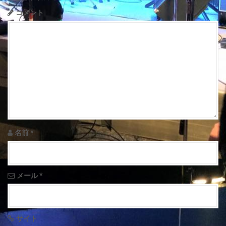
a
コメント
v
i
g
a
t
i
名前
*
o
n
メール
*
サイト