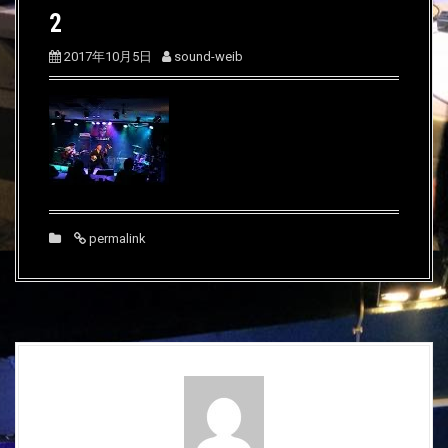
2
2017年10月5日
sound-weib
permalink