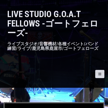
S
k
LIVE STUDIO G.O.A.T
i
p
FELLOWS -ゴートフェロ
t
o
ーズ-
c
o
n
ライブスタジオ/音響機材/各種イベント/バンド
t
練習/ライブ/鹿児島県鹿屋市/ゴートフェローズ
e
n
t