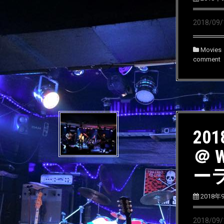
2018/0
Movies
comment
201
＠ 
ー
2018年
2018/0