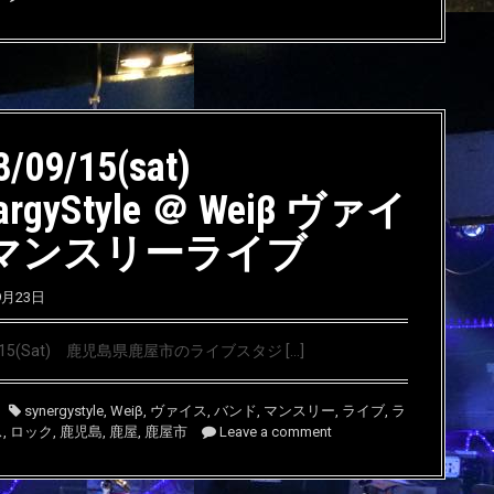
8/09/15(sat)
argyStyle ＠ Weiβ ヴァイ
 マンスリーライブ
9月23日
9/15(Sat) 鹿児島県鹿屋市のライブスタジ […]
synergystyle
,
Weiβ
,
ヴァイス
,
バンド
,
マンスリー
,
ライブ
,
ラ
ス
,
ロック
,
鹿児島
,
鹿屋
,
鹿屋市
Leave a comment