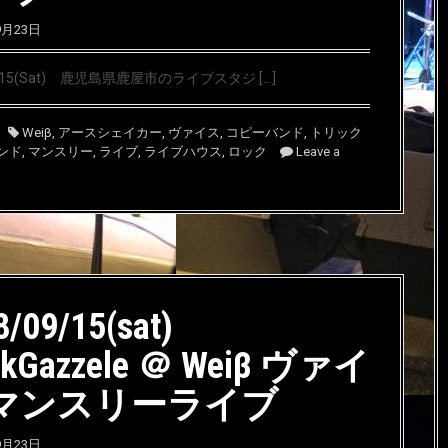
9月23日
9/15(Sat) 鹿児島県鹿屋市のライブスタジ […]
Weiβ
,
アースシェイカー
,
ヴァイス
,
コピーバンド
,
トリック
ンド
,
マンスリー
,
ライブ
,
ライブハウス
,
ロック
Leave a
8/09/15(sat)
ckGazzele ＠ Weiβ ヴァイ
 マンスリーライブ
9月23日