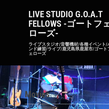
S
k
LIVE STUDIO G.O.A.T
i
p
FELLOWS -ゴートフ
t
o
ローズ-
c
o
n
ライブスタジオ/音響機材/各種イベント/
t
ンド練習/ライブ/鹿児島県鹿屋市/ゴート
ェローズ
e
n
t
Movies