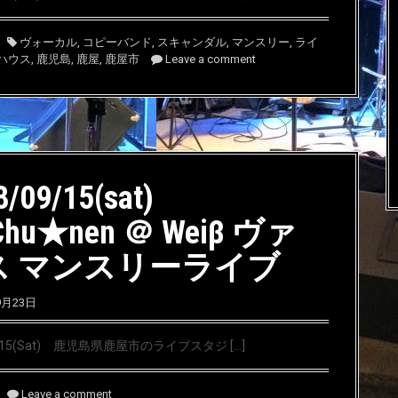
ヴォーカル
,
コピーバンド
,
スキャンダル
,
マンスリー
,
ライ
ハウス
,
鹿児島
,
鹿屋
,
鹿屋市
Leave a comment
8/09/15(sat)
Chu★nen ＠ Weiβ ヴァ
ス マンスリーライブ
9月23日
9/15(Sat) 鹿児島県鹿屋市のライブスタジ […]
Leave a comment