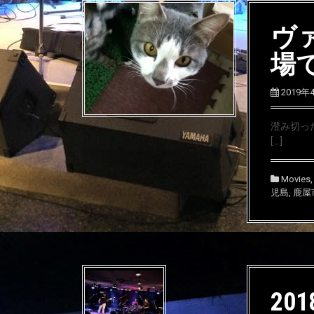
ヴ
場
2019年
澄み切っ
[…]
Movies
児島
,
鹿屋
201