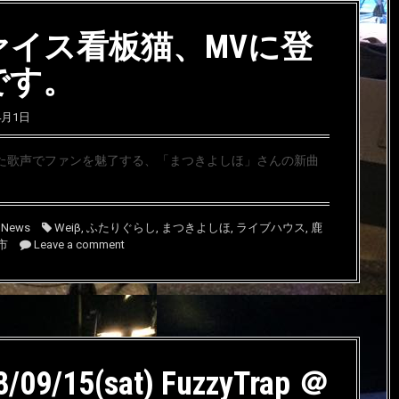
ァイス看板猫、MVに登
です。
4月1日
た歌声でファンを魅了する、「まつきよしほ」さんの新曲
,
News
Weiβ
,
ふたりぐらし
,
まつきよしほ
,
ライブハウス
,
鹿
市
Leave a comment
8/09/15(sat) FuzzyTrap ＠