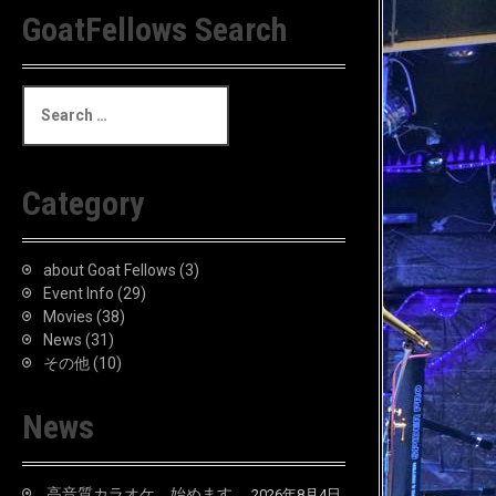
GoatFellows Search
S
e
a
r
c
Category
h
f
o
about Goat Fellows
(3)
r
Event Info
(29)
:
Movies
(38)
News
(31)
その他
(10)
News
高音質カラオケ、始めます。
2026年8月4日