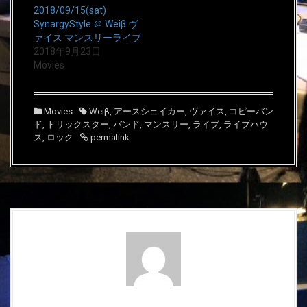
新
ッ
新
し
ク
し
2018/09/15(sat)
い
し
い
SynargyStyle ＠ Weiβ ヴ
ウ
て
ウ
ィ
く
ィ
ァイス マンスリーライブ
ン
だ
ン
ド
さ
ド
2018年9月23日
ウ
い
ウ
Movies
で
(
で
開
新
開
き
し
き
ま
い
ま
す
ウ
す
)
ィ
)
Movies
Weiβ
,
アースシェイカー
,
ヴァイス
,
コピーバン
ン
ド
,
トリックスター
ド
,
バンド
,
マンスリー
,
ライブ
,
ライブハウ
ウ
ス
,
ロック
permalink
で
開
き
ま
す
)