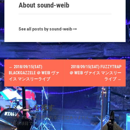
About sound-weib
See all posts by sound-weib
P
←
2018/09/15(SAT)
2018/09/15(SAT) FUZZYTRAP
o
BLACKGAZZELE ＠ WEIΒ ヴァ
＠ WEIΒ ヴァイス マンスリー
イス マンスリーライブ
ライブ
→
s
t
コメントを残す
n
メールアドレスが公開されることはありません。
*
が付いている
a
欄は必須項目です