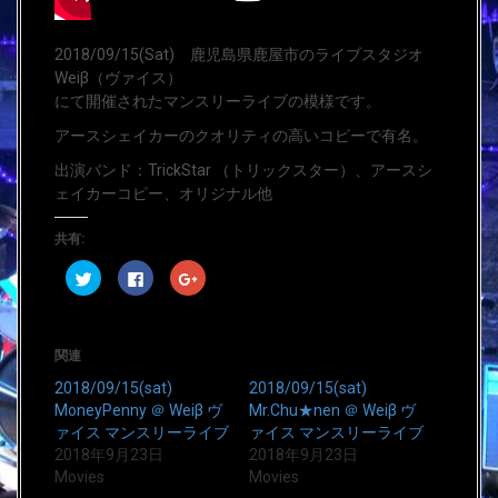
2018/09/15(Sat) 鹿児島県鹿屋市のライブスタジオ
Weiβ（ヴァイス）
にて開催されたマンスリーライブの模様です。
アースシェイカーのクオリティの高いコピーで有名。
出演バンド：TrickStar （トリックスター）、アースシ
ェイカーコピー、オリジナル他
共有:
ク
F
ク
リ
a
リ
ッ
c
ッ
ク
e
ク
し
b
し
て
o
て
T
o
G
関連
w
k
o
i
で
o
2018/09/15(sat)
2018/09/15(sat)
t
共
g
t
有
l
MoneyPenny ＠ Weiβ ヴ
Mr.Chu★nen ＠ Weiβ ヴ
e
す
e
ァイス マンスリーライブ
ァイス マンスリーライブ
r
る
+
で
に
で
2018年9月23日
2018年9月23日
共
は
共
有
ク
有
Movies
Movies
(
リ
(