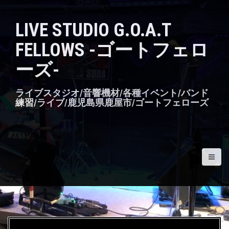
S
k
LIVE STUDIO G.O.A.T
i
p
FELLOWS -ゴートフェロ
t
o
ーズ-
c
o
n
ライブスタジオ/音響機材/各種イベント/バンド
t
練習/ライブ/鹿児島県鹿屋市/ゴートフェローズ
e
n
t