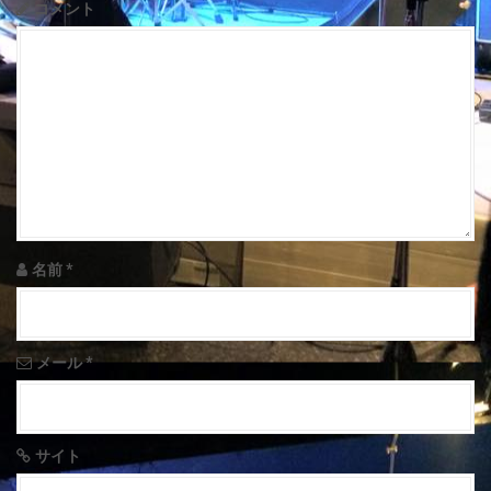
v
コメント
i
g
a
t
i
o
名前
*
n
メール
*
サイト