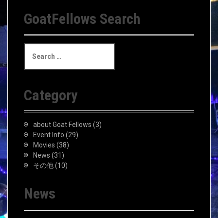
GoatFellows Search
S
e
a
r
c
Category
h
f
o
about Goat Fellows
(3)
r
Event Info
(29)
:
Movies
(38)
News
(31)
その他
(10)
News