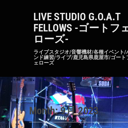
S
k
LIVE STUDIO G.O.A.T
i
p
FELLOWS -ゴートフ
t
o
ローズ-
c
o
n
ライブスタジオ/音響機材/各種イベント/
t
ンド練習/ライブ/鹿児島県鹿屋市/ゴート
ェローズ
e
n
t
Month:
9月 2023