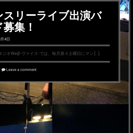
ンスリーライブ出演バ
ド募集！
9月4日
ジオWeiβ-ヴァイス-では、毎月第４土曜日にマン […]
Leave a comment