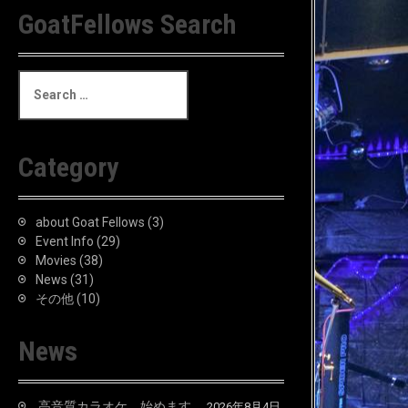
GoatFellows Search
S
e
a
r
c
Category
h
f
o
about Goat Fellows
(3)
r
Event Info
(29)
:
Movies
(38)
News
(31)
その他
(10)
News
高音質カラオケ、始めます。
2026年8月4日