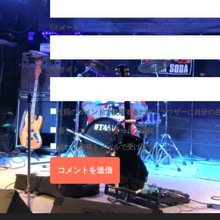
o
n
メール
*
サイト
次回のコメントで使用するためブラウザーに自分の
新しいコメントをメールで通知
新しい投稿をメールで受け取る