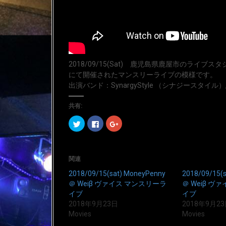
2018/09/15(Sat) 鹿児島県鹿屋市のライブス
にて開催されたマンスリーライブの模様です。
出演バンド：SynargyStyle （シナジースタイル）悪
共有:
ク
F
ク
リ
a
リ
ッ
c
ッ
ク
e
ク
し
b
し
て
o
て
T
o
G
関連
w
k
o
i
で
o
2018/09/15(sat) MoneyPenny
2018/09/15(s
t
共
g
t
有
l
＠ Weiβ ヴァイス マンスリーラ
＠ Weiβ ヴ
e
す
e
イブ
イブ
r
る
+
で
に
で
2018年9月23日
2018年9月2
共
は
共
有
ク
有
Movies
Movies
(
リ
(
新
ッ
新