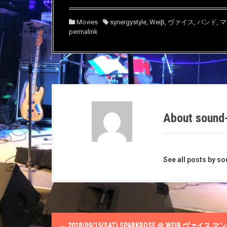
し
ク
し
い
し
い
ウ
て
ウ
Movies
synergystyle
,
Weiβ
,
ヴァイス
,
バンド
,
マ
ィ
く
ィ
ン
だ
ン
permalink
ド
さ
ド
ウ
い
ウ
で
(
で
開
新
開
き
し
き
ま
い
ま
す
ウ
す
)
ィ
)
ン
ド
ウ
で
開
き
About sound
ま
す
)
See all posts by s
P
←
2018/09/15(SAT) SPARKROSE ＠ WEIΒ ヴァイス マ