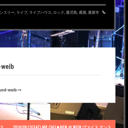
ンスリー
,
ライブ
,
ライブハウス
,
ロック
,
鹿児島
,
鹿屋
,
鹿屋市
-weib
ound-weib
ンス
2018/09/15(SAT) MR.CHU★NEN ＠ WEIΒ ヴァイス マンス