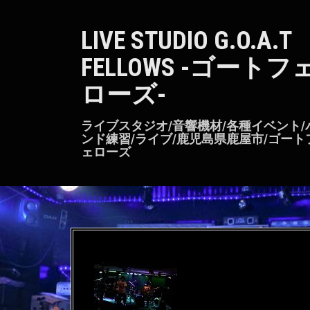
S
k
LIVE STUDIO G.O.A.T
i
p
FELLOWS -ゴートフ
t
o
ローズ-
c
o
n
ライブスタジオ/音響機材/各種イベント/
t
ンド練習/ライブ/鹿児島県鹿屋市/ゴート
ェローズ
e
n
t