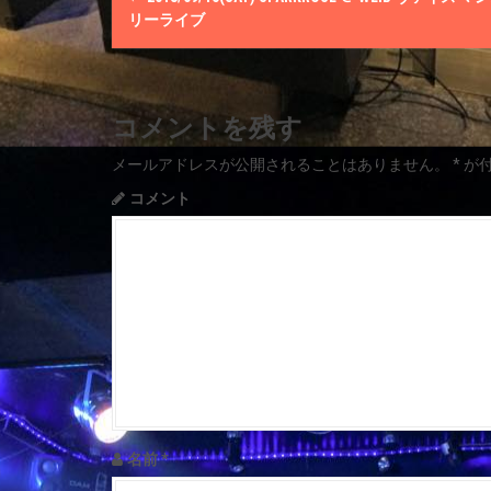
o
リーライブ
s
t
コメントを残す
n
メールアドレスが公開されることはありません。
*
が
a
コメント
v
i
g
a
t
i
名前
*