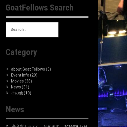
GoatFellows Search
S
e
a
r
c
Category
h
f
o
about Goat Fellows
(3)
r
Event Info
(29)
:
Movies
(38)
News
(31)
その他
(10)
News
高音質カラオケ、始めます。
2026年8月4日