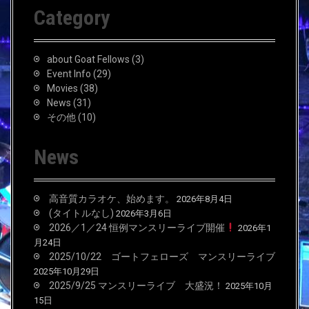
c
Category
h
f
o
about Goat Fellows
(3)
r
Event Info
(29)
:
Movies
(38)
News
(31)
その他
(10)
News
高音質カラオケ、始めます。
2026年8月4日
(タイトルなし)
2026年3月6日
2026／1／24 恒例マンスリーライブ開催
2026年1
月24日
2025/10/22 ゴートフェローズ マンスリーライブ
2025年10月29日
2025/9/25 マンスリーライブ 大盛況！
2025年10月
15日