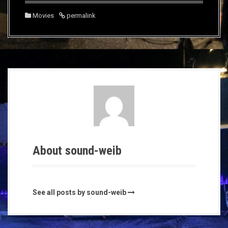
ま
い
ま
す
ウ
す
)
ィ
)
Movies
permalink
ン
ド
ウ
で
開
き
ま
す
)
About sound-weib
See all posts by sound-weib