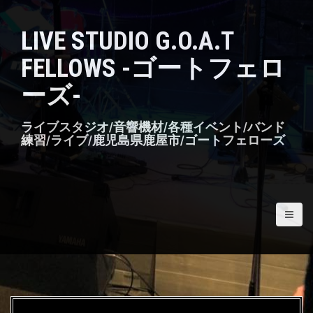
S
k
LIVE STUDIO G.O.A.T
i
p
FELLOWS -ゴートフェロ
t
o
ーズ-
c
o
n
ライブスタジオ/音響機材/各種イベント/バンド
t
練習/ライブ/鹿児島県鹿屋市/ゴートフェローズ
e
n
t