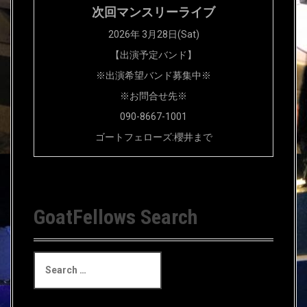
次回マンスリーライブ
2026年 3月28日(Sat)
【出演予定バンド】
※出演希望バンド募集中※
※お問合せ先※
090-8667-1001
ゴートフェローズ:櫻井まで
GoatFellows Search
S
e
a
r