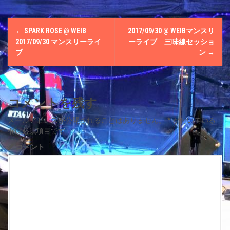
P
←
SPARK ROSE @ WEIΒ
2017/09/30 @ WEIΒマンスリ
o
2017/09/30 マンスリーライ
ーライブ 三味線セッショ
ブ
ン
→
s
t
コメントを残す
n
メールアドレスが公開されることはありません。
*
が付いている
a
欄は必須項目です
v
コメント
i
g
a
t