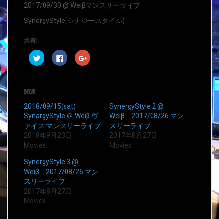
2017/09/30 @ Weiβマンスリーライブ
SynergyStyle(シナジースタイル)
共有:
ク
F
ク
リ
a
リ
ッ
c
ッ
ク
e
ク
し
b
し
て
o
て
T
o
G
関連
w
k
o
i
で
o
2018/09/15(sat)
SynergyStyle 2 @
t
共
g
t
有
l
SynargyStyle ＠ Weiβ ヴ
Weiβ 2017/08/26 マン
e
す
e
ァイス マンスリーライブ
スリーライブ
r
る
+
で
に
で
2018年9月23日
2017年8月27日
共
は
共
有
ク
有
Movies
Movies
(
リ
(
新
ッ
新
し
ク
し
SynergyStyle 3 @
い
し
い
Weiβ 2017/08/26 マン
ウ
て
ウ
ィ
く
ィ
スリーライブ
ン
だ
ン
ド
さ
ド
2017年8月27日
ウ
い
ウ
Movies
で
(
で
開
新
開
き
し
き