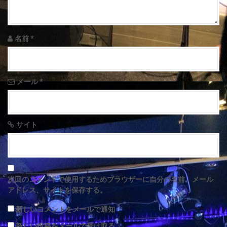
i
o
名前
*
n
メール
*
サイト
次回のコメントで使用するためブラウザーに自分の名前、メール
アドレス、サイトを保存する。
新しいコメントをメールで通知
新しい投稿をメールで受け取る