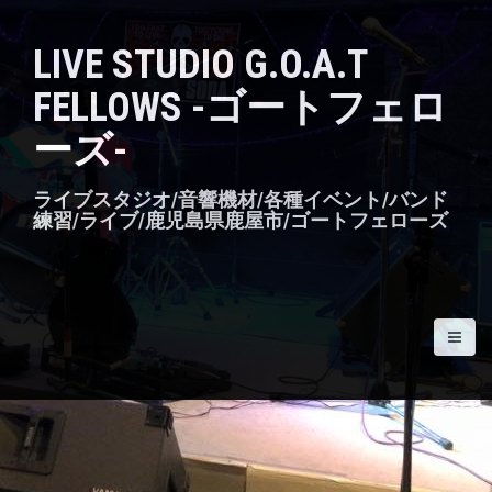
S
k
LIVE STUDIO G.O.A.T
i
p
FELLOWS -ゴートフェロ
t
o
ーズ-
c
o
n
ライブスタジオ/音響機材/各種イベント/バンド
t
練習/ライブ/鹿児島県鹿屋市/ゴートフェローズ
e
n
t