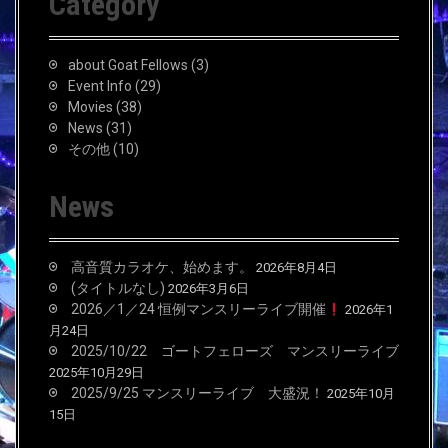
Category
h
f
o
about Goat Fellows
(3)
r
Event Info
(29)
:
Movies
(38)
News
(31)
その他
(10)
News
高音質カラオケ、始めます。
2026年8月4日
(タイトルなし)
2026年3月6日
2026／1／24 恒例マンスリーライブ開催
2026年1
月24日
2025/10/22 ゴートフェローズ マンスリーライブ
2025年10月29日
2025/9/25 マンスリーライブ 大盛況！
2025年10月
15日