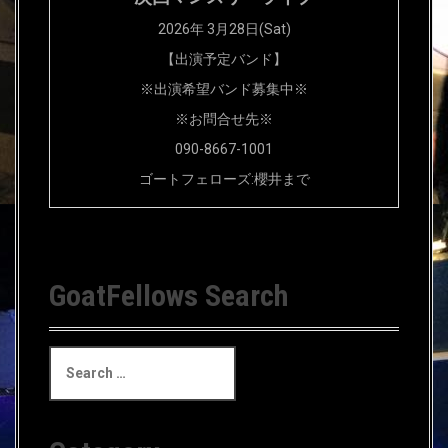
2026年 3月28日(Sat)
【出演予定バンド】
※出演希望バンド募集中※
※お問合せ先※
090-8667-1001
ゴートフェローズ:櫻井まで
GoatFellows Search
S
e
a
r
c