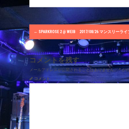
P
←
SPARKROSE 2 @ WEIΒ 2017/08/26 マンスリーラ
o
s
コメントを残す
t
メールアドレスが公開されることはありません。
*
が
n
コメント
a
v
i
g