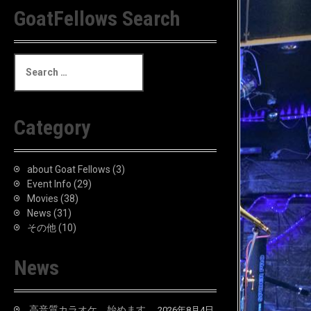
GoatFellows Search
S
e
a
r
c
Category
h
f
o
about Goat Fellows
(3)
r
Event Info
(29)
:
Movies
(38)
News
(31)
その他
(10)
News
高音質カラオケ、始めます。
2026年8月4日