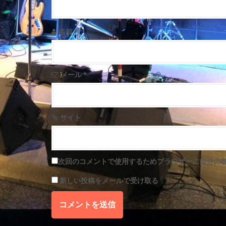
a
t
名前
*
i
o
メール
*
n
サイト
次回のコメントで使用するためブラウザーに自分の
新しい投稿をメールで受け取る