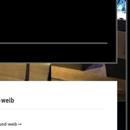
-weib
ound-weib