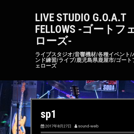
S
k
LIVE STUDIO G.O.A.T
i
p
FELLOWS -ゴートフ
t
o
ローズ-
c
o
n
ライブスタジオ/音響機材/各種イベント/
t
ンド練習/ライブ/鹿児島県鹿屋市/ゴート
ェローズ
e
n
t
sp1
2017年8月27日
sound-weib