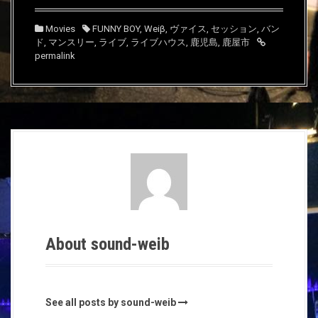
き
し
き
ま
い
ま
す
ウ
す
)
ィ
)
Movies
FUNNY BOY
,
Weiβ
,
ヴァイス
,
セッション
,
バン
ン
ド
,
マンスリー
ド
,
ライブ
,
ライブハウス
,
鹿児島
,
鹿屋市
ウ
permalink
で
開
き
ま
す
)
About sound-weib
See all posts by sound-weib