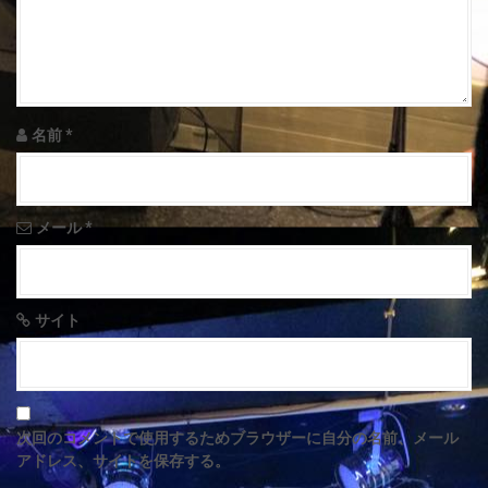
a
t
i
o
名前
*
n
メール
*
サイト
次回のコメントで使用するためブラウザーに自分の名前、メール
アドレス、サイトを保存する。