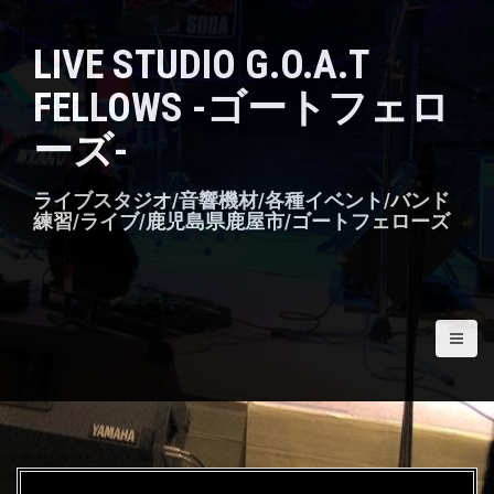
S
k
LIVE STUDIO G.O.A.T
i
p
FELLOWS -ゴートフェロ
t
o
ーズ-
c
o
n
ライブスタジオ/音響機材/各種イベント/バンド
t
練習/ライブ/鹿児島県鹿屋市/ゴートフェローズ
e
n
t