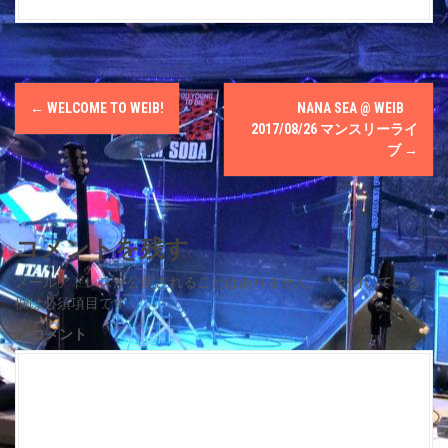
P
←
WELCOME TO WEIΒ!
NANA SEA @ WEIΒ
o
2017/08/26 マンスリーライ
ブ
→
s
t
コメントを残す
n
メールアドレスが公開されることはありません。
*
が付いている
a
欄は必須項目です
v
コメント
i
g