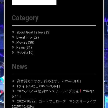
a
r
c
Category
h
f
o
about Goat Fellows
(3)
r
Event Info
(29)
:
Movies
(38)
News
(31)
その他
(10)
News
高音質カラオケ、始めます。
2026年8月4日
(タイトルなし)
2026年3月6日
2026／1／24 恒例マンスリーライブ開催
2026年1
月24日
2025/10/22 ゴートフェローズ マンスリーライブ
2025年10月29日