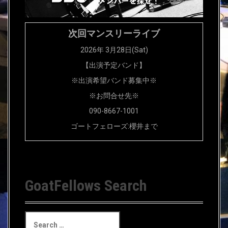
次回マンスリーライブ
2026年 3月28日(Sat)
【出演予定バンド】
※出演希望バンド募集中※
※お問合せ先※
090-8667-1001
ゴートフェローズ:櫻井まで
GoatFellows Search
S
e