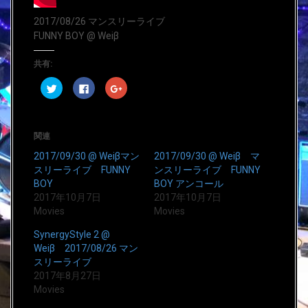
2017/08/26 マンスリーライブ
FUNNY BOY @ Weiβ
共有:
ク
F
ク
リ
a
リ
ッ
c
ッ
ク
e
ク
し
b
し
て
o
て
T
o
G
関連
w
k
o
i
で
o
2017/09/30 @ Weiβマン
2017/09/30 @ Weiβ マ
t
共
g
t
有
l
スリーライブ FUNNY
ンスリーライブ FUNNY
e
す
e
BOY
BOY アンコール
r
る
+
で
に
で
2017年10月7日
2017年10月7日
共
は
共
有
ク
有
Movies
Movies
(
リ
(
新
ッ
新
し
ク
し
SynergyStyle 2 @
い
し
い
Weiβ 2017/08/26 マン
ウ
て
ウ
ィ
く
ィ
スリーライブ
ン
だ
ン
ド
さ
ド
2017年8月27日
ウ
い
ウ
Movies
で
(
で
開
新
開