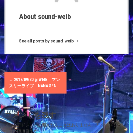
About sound-weib
See all posts by sound-weib
P
←
2017/09/30 @ WEIΒ マン
o
スリーライブ NANA SEA
s
t
コメントを残す
n
メールアドレスが公開されることはありません。
*
が付いている
欄は必須項目です