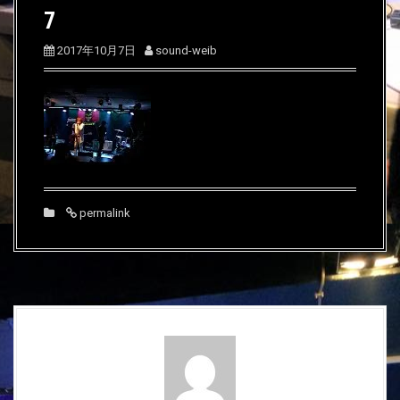
7
2017年10月7日
sound-weib
permalink