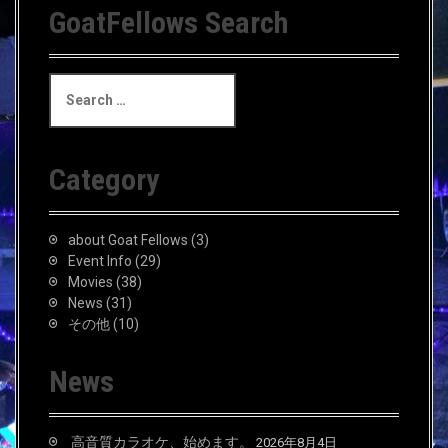
GoatFellows Search
S
e
a
r
c
Category
h
f
o
about Goat Fellows
(3)
r
Event Info
(29)
:
Movies
(38)
News
(31)
その他
(10)
News
高音質カラオケ、始めます。
2026年8月4日