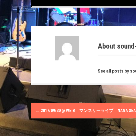
ィ
く
ィ
ン
だ
ン
ド
さ
ド
ウ
い
ウ
で
(
で
開
新
開
き
し
き
ま
い
ま
す
ウ
す
)
ィ
)
ン
ド
About sound
ウ
で
開
き
ま
す
)
See all posts by s
P
←
2017/09/30 @ WEIΒ マンスリーライブ NANA SEA
o
s