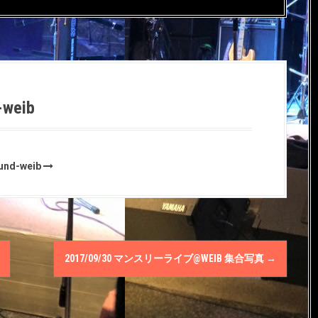
-weib
ound-weib
2017/09/30 マンスリーライブ@WEIΒ 集合写真
→