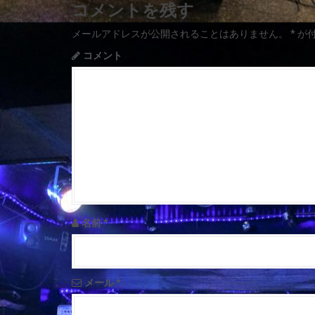
コメントを残す
t
メールアドレスが公開されることはありません。
*
が
n
コメント
a
v
i
g
a
t
名前
*
i
o
メール
*
n