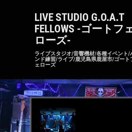
S
k
LIVE STUDIO G.O.A.T
i
p
FELLOWS -ゴートフ
t
o
ローズ-
c
o
n
ライブスタジオ/音響機材/各種イベント/
t
ンド練習/ライブ/鹿児島県鹿屋市/ゴート
ェローズ
e
n
t