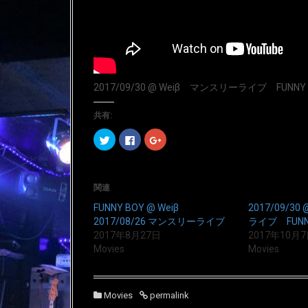
2017/09/30 @ Weiβ マンスリーライブ FUNN
共有:
ク
F
ク
リ
a
リ
ッ
c
ッ
ク
e
ク
し
b
し
て
o
て
T
o
G
関連
w
k
o
i
で
o
FUNNY BOY @ Weiβ
2017/09/3
t
共
g
t
有
l
2017/08/26 マンスリーライブ
ライブ FUNN
e
す
e
2017年8月27日
2017年10月
r
る
+
で
に
で
Movies
Movies
共
は
共
有
ク
有
(
リ
(
新
ッ
新
し
ク
し
い
し
い
Movies
permalink
ウ
て
ウ