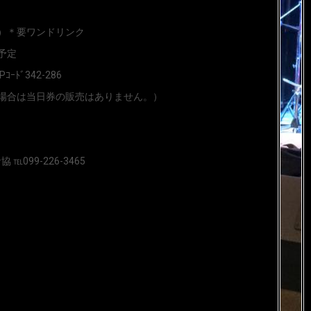
）＊要ワンドリンク
予定
Pｺｰﾄﾞ342-286
場合は当日券の販売はありません。）
℡099-226-3465