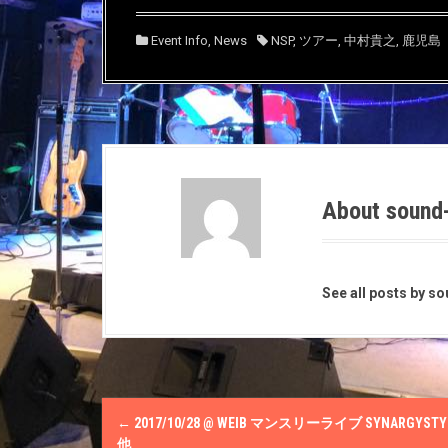
し
ク
し
い
し
い
ウ
て
ウ
Event Info
,
News
NSP
,
ツアー
,
中村貴之
,
鹿児島
ィ
く
ィ
ン
だ
ン
ド
さ
ド
ウ
い
ウ
で
(
で
開
新
開
き
し
き
ま
い
ま
す
ウ
す
)
ィ
)
ン
ド
ウ
で
About sound
開
き
ま
す
)
See all posts by s
P
←
2017/10/28 @ WEIΒ マンスリーライブ SYNARGYSTY
他