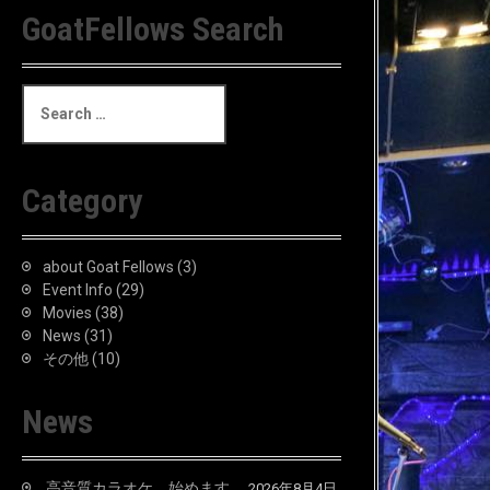
GoatFellows Search
S
e
a
r
c
Category
h
f
o
about Goat Fellows
(3)
r
Event Info
(29)
:
Movies
(38)
News
(31)
その他
(10)
News
高音質カラオケ、始めます。
2026年8月4日