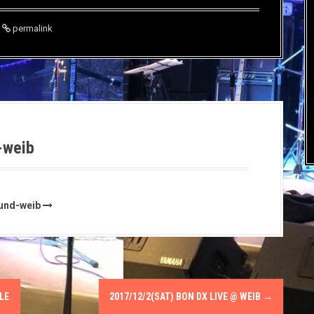
permalink
-weib
ound-weib
LE
2017/12/2(SAT) BON DX LIVE @ WEIΒ
→