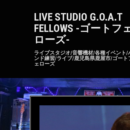
S
k
LIVE STUDIO G.O.A.T
i
p
FELLOWS -ゴートフ
t
o
ローズ-
c
o
n
ライブスタジオ/音響機材/各種イベント/
t
ンド練習/ライブ/鹿児島県鹿屋市/ゴート
ェローズ
e
n
t