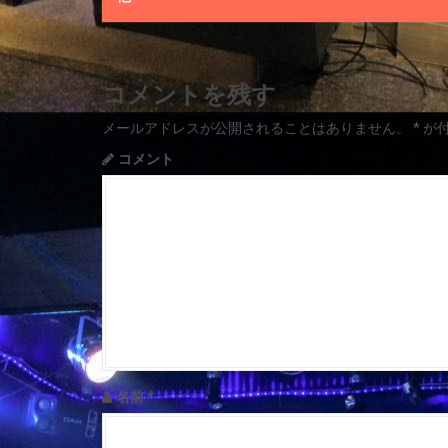
o
s
t
コメントを残す
n
メールアドレスが公開されることはありません。
*
が
a
コメント
v
i
g
a
t
i
名前
*
o