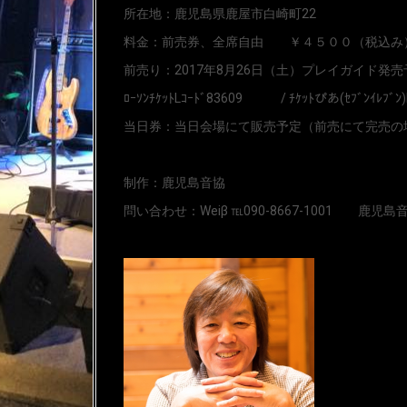
所在地：鹿児島県鹿屋市白崎町22
料金：前売券、全席自由 ￥４５００（税込み
前売り：2017年8月26日（土）プレイガイド発売
ﾛｰｿﾝﾁｹｯﾄLｺｰﾄﾞ83609 / ﾁｹｯﾄぴあ(ｾﾌﾞﾝｲﾚﾌﾞﾝ)
当日券：当日会場にて販売予定（前売にて完売の
制作：鹿児島音協
問い合わせ：Weiβ ℡090-8667-1001 鹿児島音協 