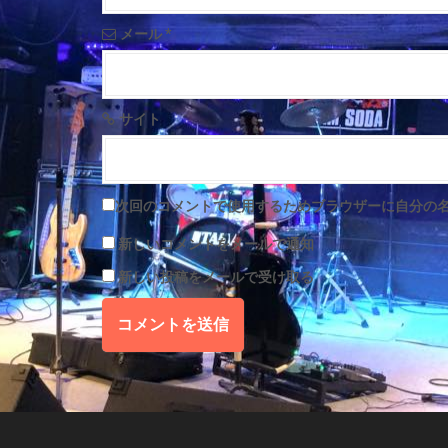
n
メール
*
サイト
次回のコメントで使用するためブラウザーに自分の
新しいコメントをメールで通知
新しい投稿をメールで受け取る