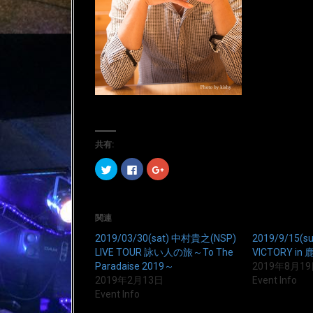
共有:
ク
F
ク
リ
a
リ
ッ
c
ッ
ク
e
ク
し
b
し
て
o
て
T
o
G
関連
w
k
o
i
で
o
2019/03/30(sat) 中村貴之(NSP)
2019/9/15(
t
共
g
t
有
l
LIVE TOUR 詠い人の旅～To The
VICTORY in
e
す
e
Paradaise 2019～
2019年8月1
r
る
+
で
に
で
2019年2月13日
Event Info
共
は
共
有
ク
有
Event Info
(
リ
(
新
ッ
新