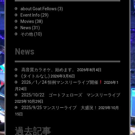
o
about Goat Fellows
(3)
r
Event Info
(29)
:
Movies
(38)
News
(31)
その他
(10)
News
高音質カラオケ、始めます。
2026年8月4日
(タイトルなし)
2026年3月6日
2026／1／24 恒例マンスリーライブ開催
2026年1
月24日
2025/10/22 ゴートフェローズ マンスリーライブ
2025年10月29日
2025/9/25 マンスリーライブ 大盛況！
2025年10月
15日
過去記事