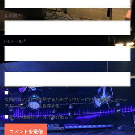
i
名前
*
o
n
メール
*
サイト
次回のコメントで使用するためブラウザーに自分の名前、メール
アドレス、サイトを保存する。
新しい投稿をメールで受け取る