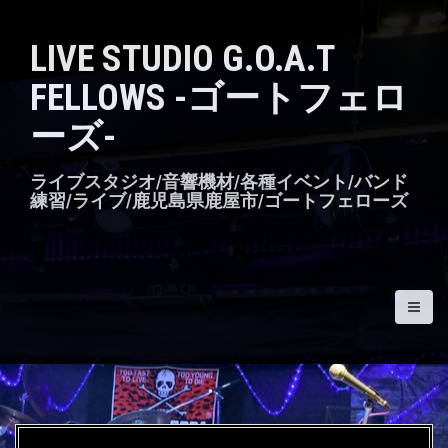
S
k
LIVE STUDIO G.O.A.T
i
p
FELLOWS -ゴートフェロ
t
o
ーズ-
c
o
n
ライブスタジオ/音響機材/各種イベント/バンド
t
練習/ライブ/鹿児島県鹿屋市/ゴートフェローズ
e
n
t