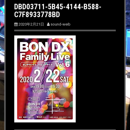
DBD03711-5B45-4144-B588-
C7F8933778BD
2020年2月21日
sound-weib