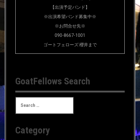
【出演予定バンド】
※出演希望バンド募集中※
※お問合せ先※
090-8667-1001
ゴートフェローズ:櫻井まで
GoatFellows Search
S
e
a
r
c
Category
h
f