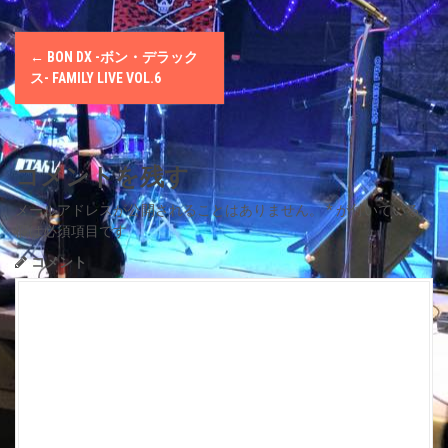
P
←
BON DX -ボン・デラック
o
ス- FAMILY LIVE VOL.6
s
t
コメントを残す
n
メールアドレスが公開されることはありません。
*
が付いている
欄は必須項目です
a
コメント
v
i
g
a
t