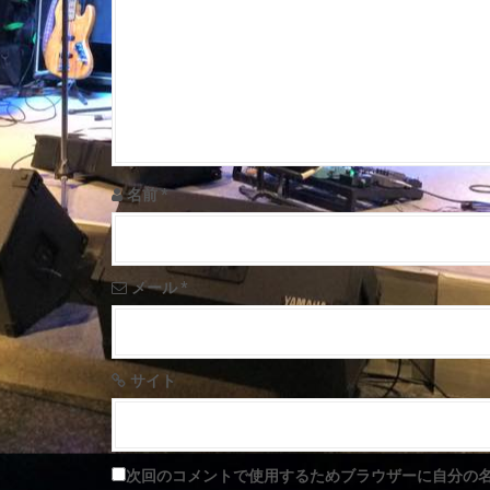
v
i
g
a
t
名前
*
i
o
メール
*
n
サイト
次回のコメントで使用するためブラウザーに自分の