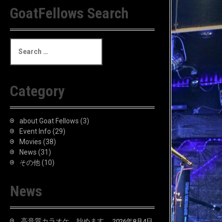
GoatFellows Search
S
e
a
r
c
Category
h
f
o
about Goat Fellows
(3)
r
Event Info
(29)
:
Movies
(38)
News
(31)
その他
(10)
News
高音質カラオケ、始めます。
2026年8月4日