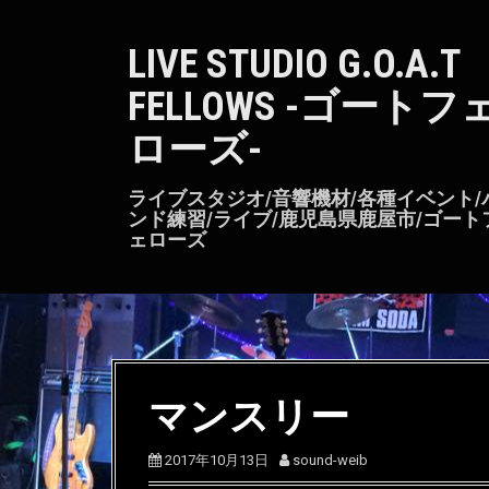
S
k
LIVE STUDIO G.O.A.T
i
p
FELLOWS -ゴートフ
t
o
ローズ-
c
o
n
ライブスタジオ/音響機材/各種イベント/
t
ンド練習/ライブ/鹿児島県鹿屋市/ゴート
ェローズ
e
n
t
マンスリー
2017年10月13日
sound-weib