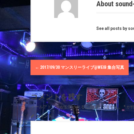
About sound
See all posts by s
P
←
2017/09/30 マンスリーライブ@WEIΒ 集合写真
o
s
コメントを残す
t
メールアドレスが公開されることはありません。
*
が
n
コメント
a