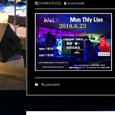
2018年6月23日
sound-weib
permalink