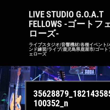
S
k
LIVE STUDIO G.O.A.T
i
p
FELLOWS -ゴートフ
t
o
ローズ-
c
o
n
ライブスタジオ/音響機材/各種イベント/
t
ンド練習/ライブ/鹿児島県鹿屋市/ゴート
ェローズ
e
n
t
35628879_18214358
100352_n