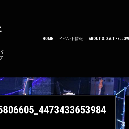
ェ
HOME
イベント情報
ABOUT G.O.A.T FELLO
バ
フ
5806605_4473433653984