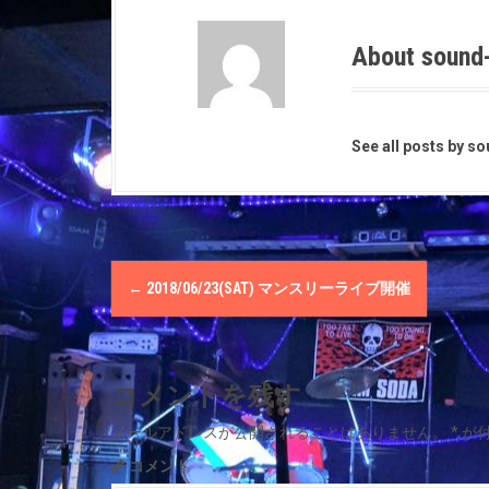
About sound
See all posts by s
P
←
2018/06/23(SAT) マンスリーライブ開催
o
s
コメントを残す
t
メールアドレスが公開されることはありません。
*
が
n
コメント