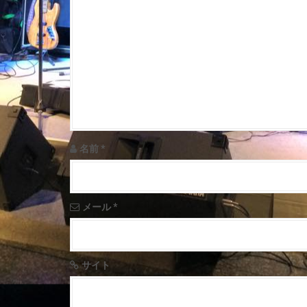
a
v
i
g
a
t
名前
*
i
o
メール
*
n
サイト