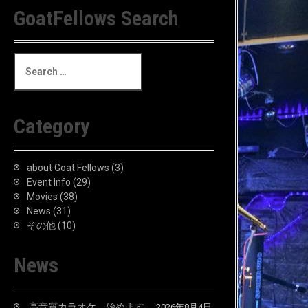
GoatFellows Search
S
e
a
r
c
Category
h
f
o
about Goat Fellows
(3)
r
Event Info
(29)
:
Movies
(38)
News
(31)
その他
(10)
News
高音質カラオケ、始めます。
2026年8月4日