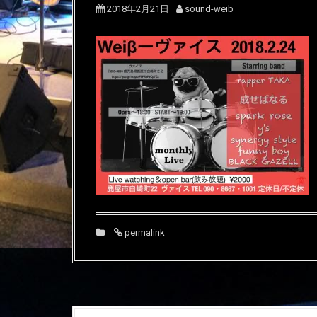
2018年2月21日
sound-weib
permalink