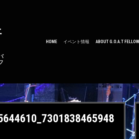
ェ
HOME
イベント情報
ABOUT G.O.A.T FELLO
バ
フ
5644610_7301838465948