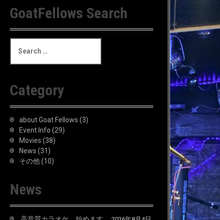
GoatFellows Search
S
e
a
r
c
Category
h
f
o
about Goat Fellows
(3)
r
Event Info
(29)
:
Movies
(38)
News
(31)
その他
(10)
News
高音質カラオケ、始めます。
2026年8月4日