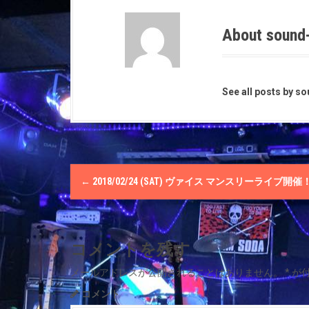
About sound
See all posts by s
P
←
2018/02/24 (SAT) ヴァイス マンスリーライブ開催
o
s
コメントを残す
t
メールアドレスが公開されることはありません。
*
が
n
コメント