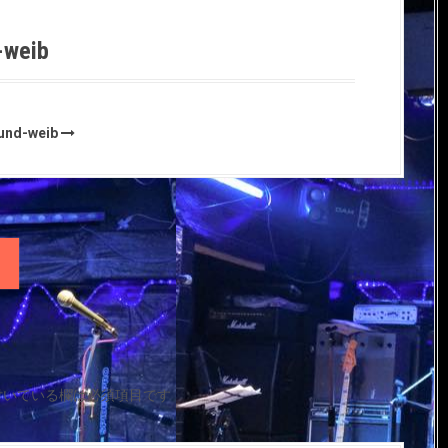
-weib
ound-weib
！
付いている欄は必須項目です