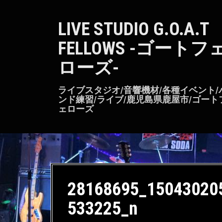
S
k
LIVE STUDIO G.O.A.T
i
p
FELLOWS -ゴートフ
t
o
ローズ-
c
o
n
ライブスタジオ/音響機材/各種イベント/
t
ンド練習/ライブ/鹿児島県鹿屋市/ゴート
ェローズ
e
n
t
28168695_15043020
533225_n