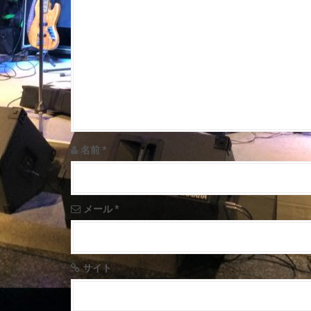
a
v
i
g
a
t
名前
*
i
o
メール
*
n
サイト