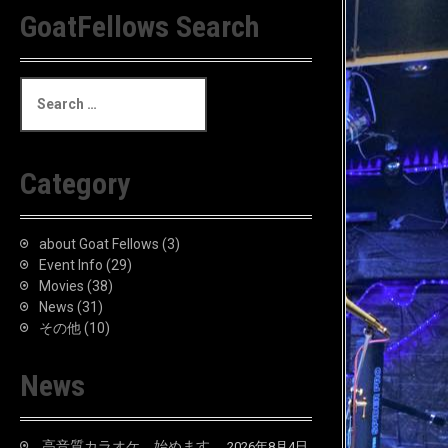
GoatFellows Search
S
e
a
r
c
Category
h
f
o
about Goat Fellows
(3)
r
Event Info
(29)
:
Movies
(38)
News
(31)
その他
(10)
News
高音質カラオケ、始めます。
2026年8月4日