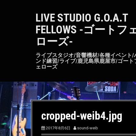
S
k
LIVE STUDIO G.O.A.T
i
p
FELLOWS -ゴートフ
t
o
ローズ-
c
o
n
ライブスタジオ/音響機材/各種イベント/
t
ンド練習/ライブ/鹿児島県鹿屋市/ゴート
ェローズ
e
n
t
cropped-weib4.jpg
2017年8月6日
sound-weib