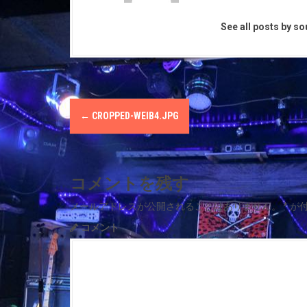
See all posts by s
P
←
CROPPED-WEIB4.JPG
o
s
コメントを残す
t
メールアドレスが公開されることはありません。
*
が
n
コメント
a
v
i