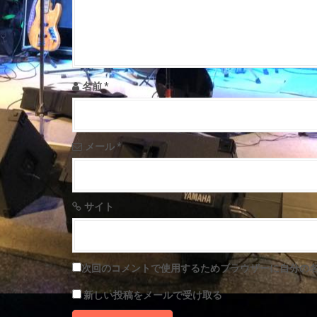
g
a
t
名前
*
i
o
メール
*
n
サイト
次回のコメントで使用するためブラウザーに自分の
新しい投稿をメールで受け取る