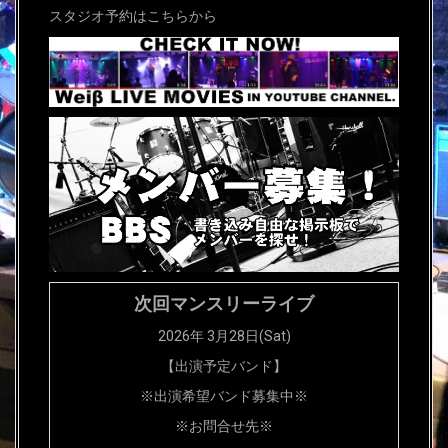
n
スタジオ予約はこちらから
a
v
i
g
a
t
i
次回マンスリーライブ
o
2026年 3月28日(Sat)
n
【出演予定バンド】
※出演希望バンド募集中※
※お問合せ先※