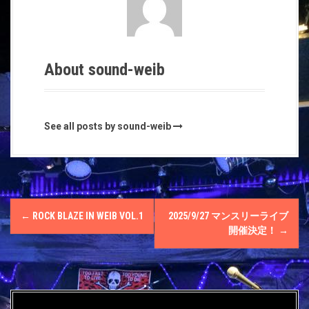
ウ
て
ウ
ィ
く
ィ
ン
だ
ン
ド
さ
ド
ウ
い
ウ
で
(
で
開
新
開
き
し
き
About sound-weib
ま
い
ま
す
ウ
す
)
ィ
)
ン
ド
ウ
で
See all posts by sound-weib
開
き
ま
す
)
P
←
ROCK BLAZE IN WEIΒ VOL.1
2025/9/27 マンスリーライブ
o
開催決定！
→
s
t