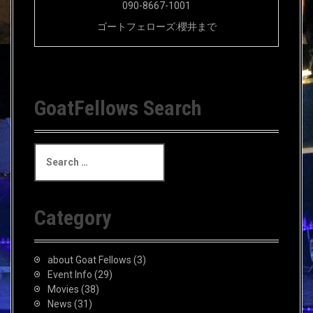
090-8667-1001
ゴートフェローズ:櫻井まで
GoatFellows Search
S
e
a
r
c
Category
h
f
o
about Goat Fellows
(3)
r
Event Info
(29)
:
Movies
(38)
News
(31)