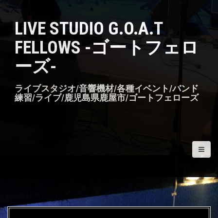
S
k
LIVE STUDIO G.O.A.T
i
p
FELLOWS -ゴートフェロ
t
o
ーズ-
c
o
n
ライブスタジオ/音響機材/各種イベント/バンド
t
練習/ライブ/鹿児島県鹿屋市/ゴートフェローズ
e
n
t