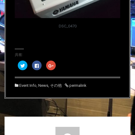
DSC_0470
共有:
ク
F
ク
リ
a
リ
ッ
c
ッ
ク
e
ク
し
b
し
て
o
て
Event Info
,
News
,
その他
permalink
T
o
G
w
k
o
i
で
o
t
共
g
t
有
l
e
す
e
r
る
+
で
に
で
共
は
共
有
ク
有
(
リ
(
新
ッ
新
し
ク
し
い
し
い