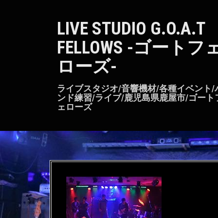
S
k
LIVE STUDIO G.O.A.T
i
p
FELLOWS -ゴートフ
t
o
ローズ-
c
o
n
ライブスタジオ/音響機材/各種イベント/
t
ンド練習/ライブ/鹿児島県鹿屋市/ゴート
ェローズ
e
n
t