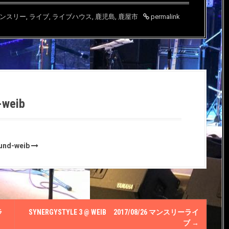
ンスリー
,
ライブ
,
ライブハウス
,
鹿児島
,
鹿屋市
permalink
-weib
ound-weib
ラ
SYNERGYSTYLE 3 @ WEIΒ 2017/08/26 マンスリーライ
ブ
→