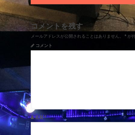
s
t
コメントを残す
n
メールアドレスが公開されることはありません。
*
が
a
コメント
v
i
g
a
t
i
名前
*
o