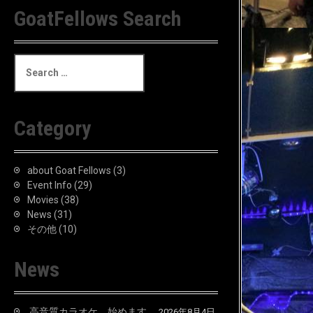
GoatFellows Search
S
e
a
r
c
Category
h
f
o
about Goat Fellows
(3)
r
Event Info
(29)
:
Movies
(38)
News
(31)
その他
(10)
News
高音質カラオケ、始めます。
2026年8月4日