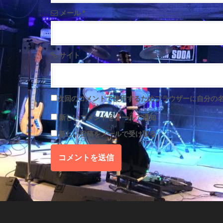
n
メール
*
サイト
次回のコメントで使用するためブラウザーに自分の
新しいコメントをメールで通知
新しい投稿をメールで受け取る