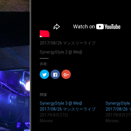
2017/08/26 マンスリーライブ
SynergyStyle 2 @ Weiβ
共有:
ク
F
ク
リ
a
リ
ッ
c
ッ
ク
e
ク
し
b
し
て
o
て
T
o
G
関連
w
k
o
i
で
o
SynergyStyle 3 @ Weiβ
SynergyStyl
t
共
g
t
有
l
2017/08/26 マンスリーライブ
2017/08/
e
す
e
2017年8月27日
2017年8月2
r
る
+
で
に
で
Movies
Movies
共
は
共
有
ク
有
(
リ
(