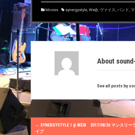
新
ッ
新
し
ク
し
い
し
い
Movies
synergystyle
,
Weiβ
,
ヴァイス
,
バンド
,
マ
ウ
て
ウ
ィ
く
ィ
ン
だ
ン
ド
さ
ド
ウ
い
ウ
で
(
で
開
新
開
き
し
き
ま
い
ま
す
ウ
す
)
ィ
)
ン
ド
About sound
ウ
で
開
き
ま
す
)
See all posts by s
P
←
SYNERGYSTYLE 1 @ WEIΒ 2017/08/26 マンスリー
o
イブ