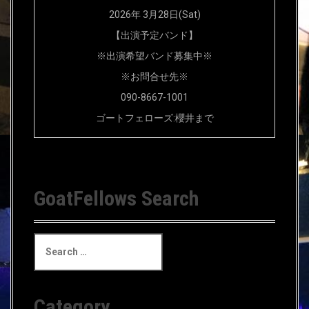
2026年 3月28日(Sat)
【出演予定バンド】
※出演希望バンド募集中※
※お問合せ先※
090-8667-1001
ゴートフェローズ:櫻井まで
GoatFellows Search
S
e
a
r
c
Category