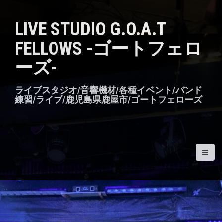
S
k
LIVE STUDIO G.O.A.T
i
p
FELLOWS -ゴートフェロ
t
o
ーズ-
c
o
n
ライブスタジオ/音響機材/各種イベント/バンド
t
練習/ライブ/鹿児島県鹿屋市/ゴートフェローズ
e
n
t