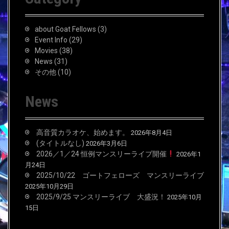
h
f
o
about Goat Fellows
(3)
r
Event Info
(29)
:
Movies
(38)
News
(31)
その他
(10)
News
高音質カラオケ、始めます。
2026年8月4日
(タイトルなし)
2026年3月6日
2026／1／24 恒例マンスリーライブ開催
2026年1
月24日
2025/10/22 ゴートフェローズ マンスリーライブ
2025年10月29日
2025/9/25 マンスリーライブ 大盛況！
2025年10月
15日