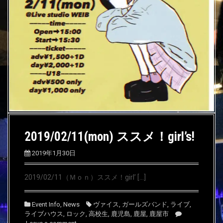
2019/02/11(mon) ススメ！girl’s!
2019年1月30日
2019/02/11（Ｍｏｎ）ススメ！girl’ […]
Event Info
,
News
ヴァイス
,
ガールズバンド
,
ライブ
,
ライブハウス
,
ロック
,
高校生
,
鹿児島
,
鹿屋
,
鹿屋市