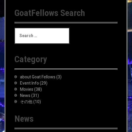
GoatFellows Search
S
e
a
r
c
Category
h
f
o
about Goat Fellows
(3)
r
Event Info
(29)
:
Movies
(38)
News
(31)
その他
(10)
News