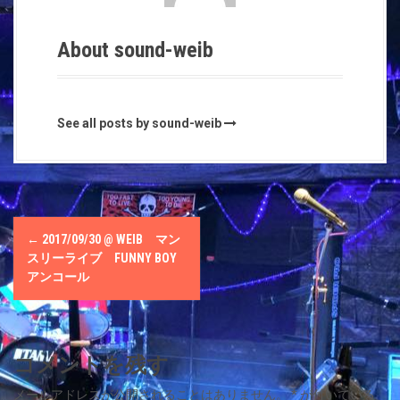
About sound-weib
See all posts by sound-weib
P
←
2017/09/30 @ WEIΒ マン
o
スリーライブ FUNNY BOY
アンコール
s
t
コメントを残す
n
メールアドレスが公開されることはありません。
*
が付いている