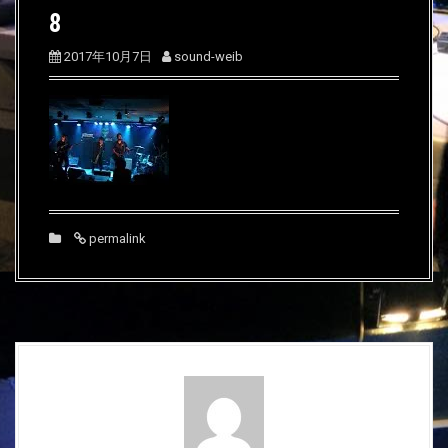
8
2017年10月7日
sound-weib
permalink