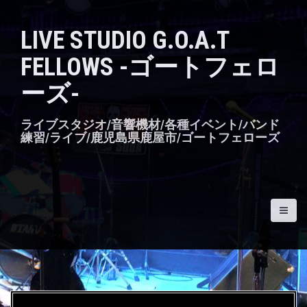
S
k
LIVE STUDIO G.O.A.T
i
p
FELLOWS -ゴートフェロ
t
o
ーズ-
c
o
n
ライブスタジオ/音響機材/各種イベント/バンド
t
練習/ライブ/鹿児島県鹿屋市/ゴートフェローズ
e
n
t