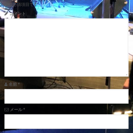
a
欄は必須項目です
v
コメント
i
g
a
t
i
o
名前
*
n
メール
*