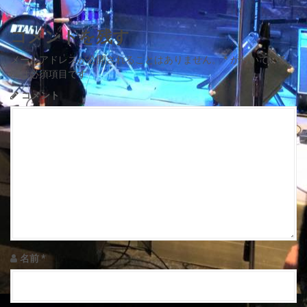
s
コメントを残す
t
メールアドレスが公開されることはありません。
*
が付いている
n
欄は必須項目です
a
コメント
v
i
g
a
t
i
名前
*
o