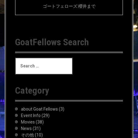
ゴートフェローズ:櫻井まで
GoatFellows Search
S
e
a
r
c
Category
h
f
o
about Goat Fellows
(3)
r
Event Info
(29)
:
Movies
(38)
News
(31)
その他
(10)