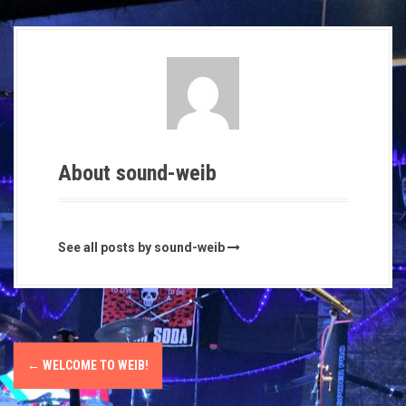
About sound-weib
See all posts by sound-weib
P
←
WELCOME TO WEIΒ!
o