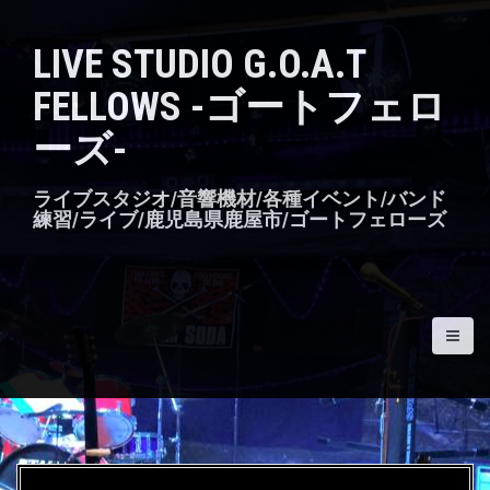
S
k
LIVE STUDIO G.O.A.T
i
p
FELLOWS -ゴートフェロ
t
o
ーズ-
c
o
n
ライブスタジオ/音響機材/各種イベント/バンド
t
練習/ライブ/鹿児島県鹿屋市/ゴートフェローズ
e
n
t