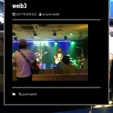
weib3
2017年8月6日
sound-weib
permalink