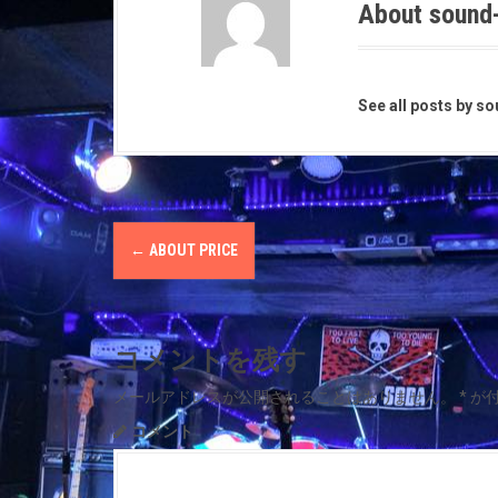
About sound
See all posts by s
P
←
ABOUT PRICE
o
s
コメントを残す
t
メールアドレスが公開されることはありません。
*
が
n
コメント
a