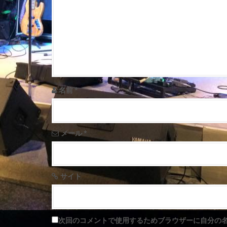
v
i
g
a
t
名前
*
i
o
メール
*
n
サイト
次回のコメントで使用するためブラウザーに自分の