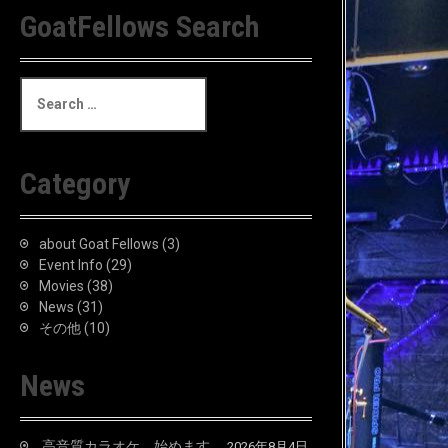
GoatFellows Search
S
e
a
r
c
Category
h
f
o
about Goat Fellows
(3)
r
Event Info
(29)
:
Movies
(38)
News
(31)
その他
(10)
News
高音質カラオケ、始めます。
2026年8月4日