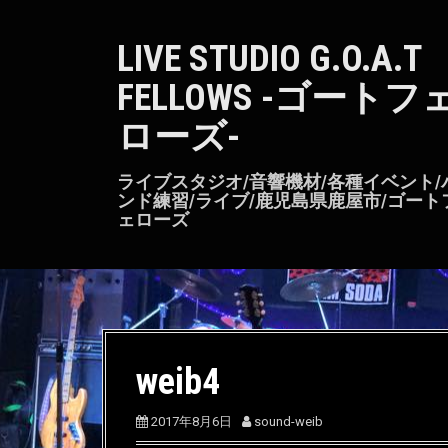
S
k
LIVE STUDIO G.O.A.T
i
p
FELLOWS -ゴートフ
t
o
ローズ-
c
o
n
ライブスタジオ/音響機材/各種イベント/
t
ンド練習/ライブ/鹿児島県鹿屋市/ゴート
ェローズ
e
n
t
weib4
2017年8月6日
sound-weib