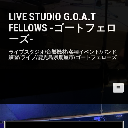
S
k
LIVE STUDIO G.O.A.T
i
p
FELLOWS -ゴートフェロ
t
o
ーズ-
c
o
n
ライブスタジオ/音響機材/各種イベント/バンド
t
練習/ライブ/鹿児島県鹿屋市/ゴートフェローズ
e
n
t